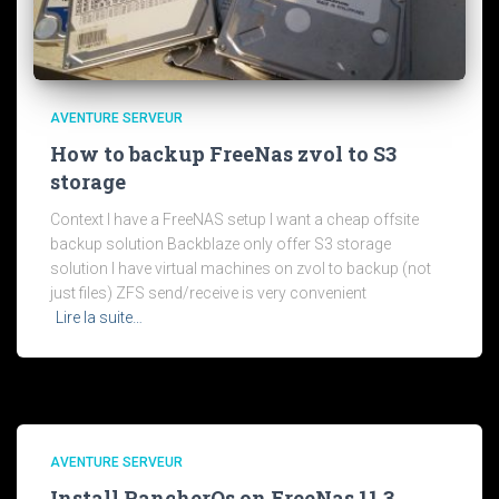
AVENTURE SERVEUR
How to backup FreeNas zvol to S3
storage
Context I have a FreeNAS setup I want a cheap offsite
backup solution Backblaze only offer S3 storage
solution I have virtual machines on zvol to backup (not
just files) ZFS send/receive is very convenient
Lire la suite…
AVENTURE SERVEUR
Install RancherOs on FreeNas 11.3