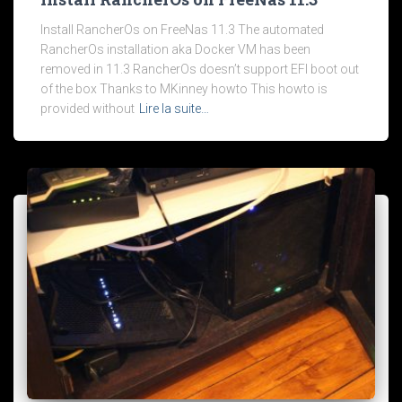
Install RancherOs on FreeNas 11.3 The automated
RancherOs installation aka Docker VM has been
removed in 11.3 RancherOs doesn’t support EFI boot out
of the box Thanks to MKinney howto This howto is
provided without
Lire la suite…