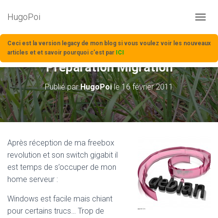
HugoPoi
D
É
P
Ceci est la version legacy de mon blog si vous voulez voir les nouveaux
L
articles et et savoir pourquoi c'est par
ICI
I
Préparation Migration
E
R
Publié par
HugoPoi
le
16 février 2011
L
A
N
A
V
I
Après réception de ma freebox
G
revolution et son switch gigabit il
A
T
est temps de s’occuper de mon
I
home serveur :
O
N
Windows est facile mais chiant
pour certains trucs… Trop de