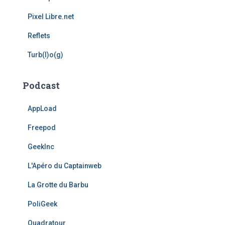
Pixel Libre.net
Reflets
Turb(l)o(g)
Podcast
AppLoad
Freepod
GeekInc
L'Apéro du Captainweb
La Grotte du Barbu
PoliGeek
Quadratour